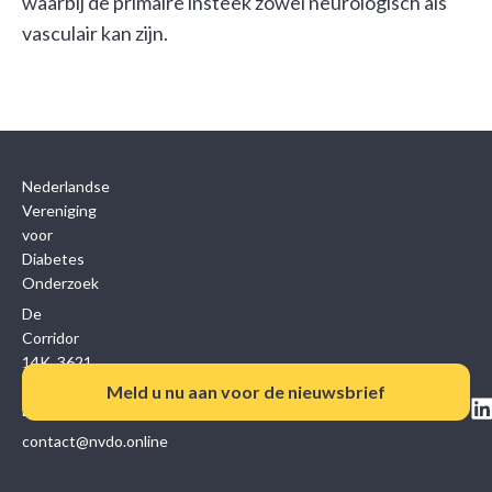
waarbij de primaire insteek zowel neurologisch als
vasculair kan zijn.
Nederlandse
Vereniging
voor
Diabetes
Onderzoek
De
Corridor
14K, 3621
ZB
Meld u nu aan voor de nieuwsbrief
Breukelen
contact@nvdo.online