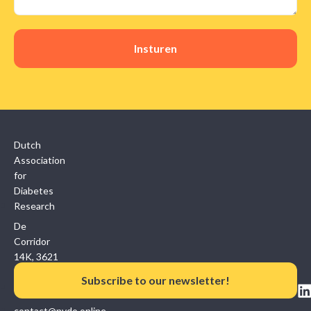
Insturen
Dutch
Association
for
Diabetes
Research
De
Corridor
14K, 3621
ZB
Subscribe to our newsletter!
Breukelen
contact@nvdo.online