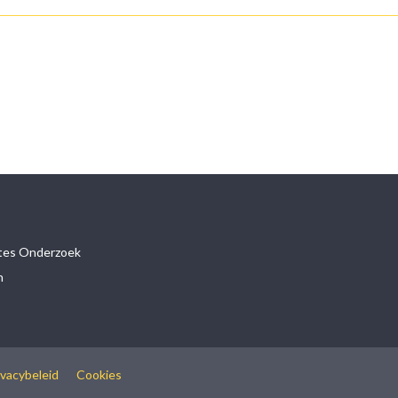
etes Onderzoek
n
ivacybeleid
Cookies