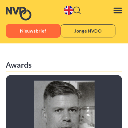
Nieuwsbrief
Jonge NVDO
Awards